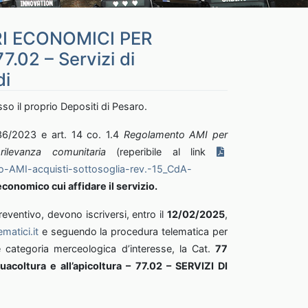
I ECONOMICI PER
02 – Servizi di
di
so il proprio Depositi di Pesaro.
36/2023 e art. 14 co. 1.4
Regolamento AMI per
 rilevanza comunitaria
(reperibile al link
o-AMI-acquisti-sottosoglia-rev.-15_CdA-
conomico cui affidare il servizio.
reventivo, devono iscriversi, entro il
12/02/2025
,
matici.it
e seguendo la procedura telematica per
le categoria merceologica d’interesse, la Cat.
77
acquacoltura e all’apicoltura – 77.02 – SERVIZI DI