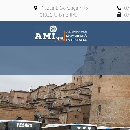
Piazza E.Gonzaga n.15
07
61029 Urbino (PU)
07
Main Navigation
Previous