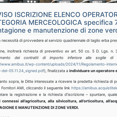
ISO ISCRIZIONE ELENCO OPERATOR
EGORIA MERCEOLOGICA specifica 77.
ntagione e manutenzione di zone ver
necessità di provvedere al servizio quadriennale di taglio erba pres
ine, inoltrerà richiesta di preventivo
ex
art. 50 co. 5 D. Lgs. n. 
idamento dei contratti di importo inferiore alle soglie di
//www.amibus.it/wp-content/uploads/2024/11/Regolamento-intern
-del-05.11.24_signed.pdf
), finalizzata a
individuare un operatore e
nto sopra, le Ditte interessate a ricevere la predetta richiesta di p
o Fornitori AMI, cliccando il seguente link
https://amibus.acquistitele
tare la registrazione e la richiesta d’iscrizione – spuntare, qua
i connessi all’agricoltura, alla silvicoltura, all’orticoltura, all’
AGIONE E MANUTENZIONE DI ZONE VERDI.