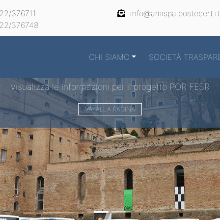
22/376711
info@amispa.postecert.it
22/376748
CHI SIAMO
SOCIETÀ TRASPAR
Visualizza le informazioni per il progetto POR FESR
VAI ALLA PAGINA