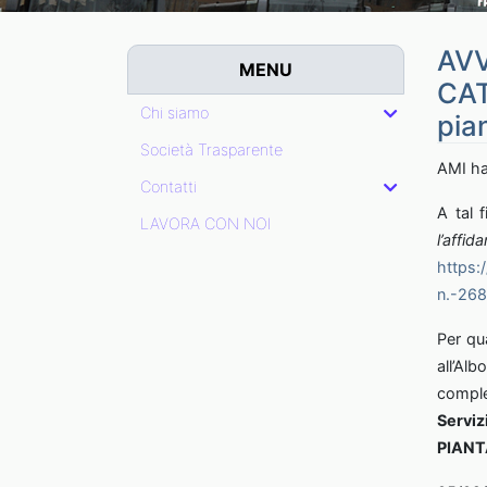
AVV
MENU
CAT
Chi siamo
pia
Società Trasparente
AMI ha 
Contatti
A tal f
LAVORA CON NOI
l’aff
https:
n.-268
Per qua
all’Alb
comple
Serviz
PIANT