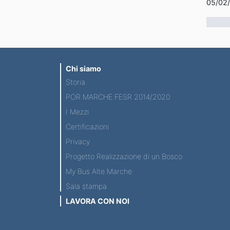
05/02
Chi siamo
Storia
POR MARCHE FESR 2014/2020
I Mezzi
Certificazioni
Privacy
Progetto Realizzazione di un Bosco
My Bus Alte Marche
Sala stampa
LAVORA CON NOI