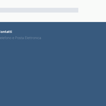
ontatti
elefono e Posta Elettronica