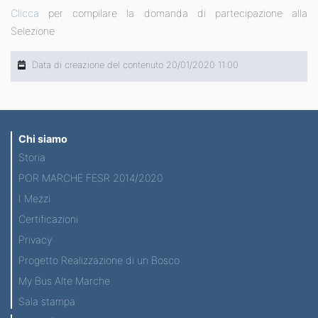
Clicca
per compilare la domanda di partecipazione alla
Selezione
Data di creazione del contenuto 20/01/2020 11:00
Chi siamo
Storia
POR MARCHE FESR 2014/2020
I Mezzi
Certificazioni
Privacy
Progetto Realizzazione di un Bosco
My Bus Alte Marche
Sala stampa