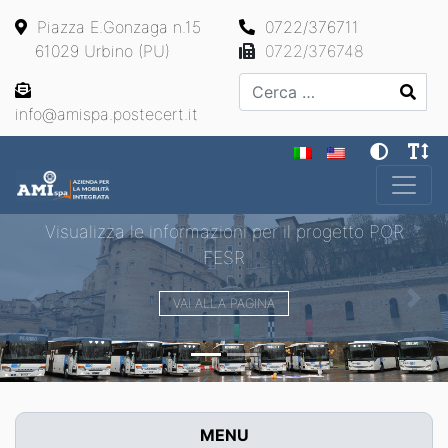
Piazza E.Gonzaga n.15
0722/376711
61029 Urbino (PU)
0722/376748
Cerca
info@amispa.postecert.it
Main Navigation
Visualizza le informazioni per il progetto POR
FESR
VAI ALLA PAGINA
Previous
Next
MENU