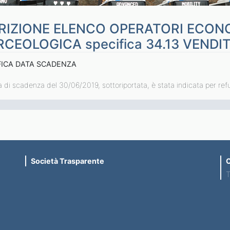
RIZIONE ELENCO OPERATORI ECON
CEOLOGICA specifica 34.13 VENDI
FICA DATA SCADENZA
 di scadenza del 30/06/2019, sottoriportata, è stata indicata per re
Società Trasparente
C
T