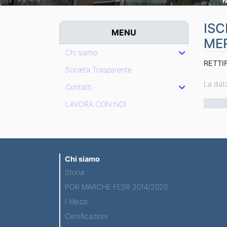
ISC
MENU
MER
Chi siamo
RETTI
Società Trasparente
La data
Contatti
LAVORA CON NOI
Chi siamo
Storia
POR MARCHE FESR 2014/2020
I Mezzi
Certificazioni