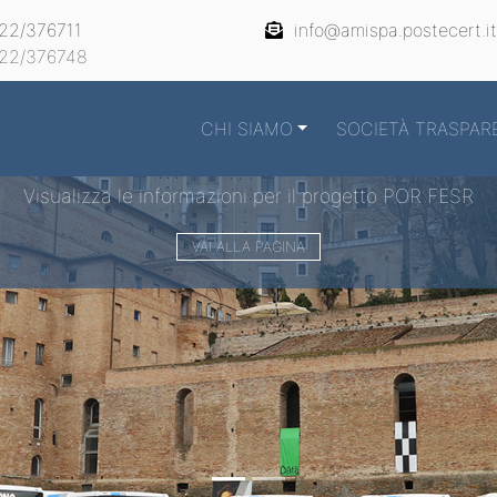
22/376711
info@amispa.postecert.it
22/376748
CHI SIAMO
SOCIETÀ TRASPAR
Visualizza le informazioni per il progetto POR FESR
VAI ALLA PAGINA