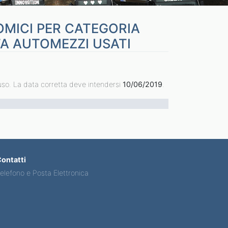
OMICI PER CATEGORIA
TA AUTOMEZZI USATI
fuso. La data corretta deve intendersi
10/06/2019
.
ontatti
elefono e Posta Elettronica