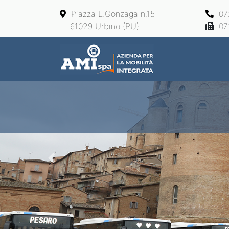
Piazza E.Gonzaga n.15
07
61029 Urbino (PU)
07
Main Navigation
Previous