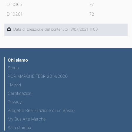
ID 10165
77
ID 10281
72
Data di creazione del contenuto 13/07/2021 11:00
Chi siamo
Storia
POR MARCHE FESR 2014/2020
I Mezzi
Certificazioni
Privacy
Progetto Realizzazione di un Bosco
My Bus Alte Marche
Sala stampa