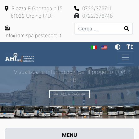
Piazza E.Gonzaga n.15
0722/376711
61029 Urbino (PU)
0722/376748
Cerca
info@amispa.postecert.it
Main Navigation
Visualizza le informazioni per il progetto POR
FESR
VAI ALLA PAGINA
Previous
Next
MENU