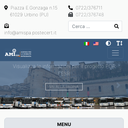
Piazza E.Gonzaga n.15
0722/376711
61029 Urbino (PU)
0722/376748
Cerca
info@amispa.postecert.it
Main Navigation
Visualizza le informazioni per il progetto POR
FESR
VAI ALLA PAGINA
Previous
Next
MENU