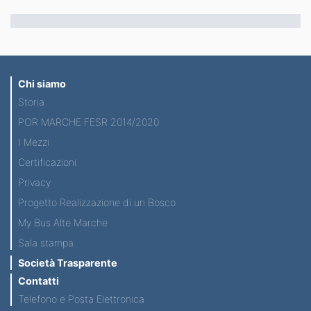
Chi siamo
Storia
POR MARCHE FESR 2014/2020
I Mezzi
Certificazioni
Privacy
Progetto Realizzazione di un Bosco
My Bus Alte Marche
Sala stampa
Società Trasparente
Contatti
Telefono e Posta Elettronica