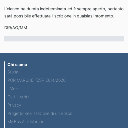
L’elenco ha durata indeterminata ed è sempre aperto, pertanto
sarà possibile effettuare l’iscrizione in qualsiasi momento.
DIR/AG/MM
Chi siamo
Storia
POR MARCHE FESR 2014/2020
I Mezzi
Certificazioni
Privacy
Progetto Realizzazione di un Bosco
My Bus Alte Marche