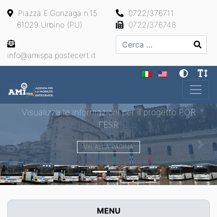
Piazza E.Gonzaga n.15
0722/376711
61029 Urbino (PU)
0722/376748
Cerca
info@amispa.postecert.it
Main Navigation
Visualizza le informazioni per il progetto POR
FESR
VAI ALLA PAGINA
Previous
Next
MENU