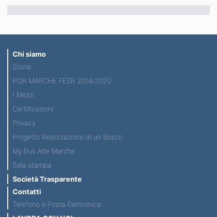
Chi siamo
Storia
POR MARCHE FESR 2014/2020
I Mezzi
Certificazioni
Privacy
Progetto Realizzazione di un Bosco
My Bus Alte Marche
Sala stampa
Società Trasparente
Contatti
Telefono e Posta Elettronica