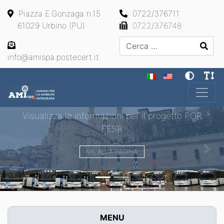
Piazza E.Gonzaga n.15
0722/376711
61029 Urbino (PU)
0722/376748
Cerca
info@amispa.postecert.it
Main Navigation
Visualizza le informazioni per il progetto POR
FESR
VAI ALLA PAGINA
Previous
Next
MENU