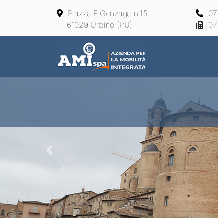
Piazza E.Gonzaga n.15
07
61029 Urbino (PU)
07
Main Navigation
Previous