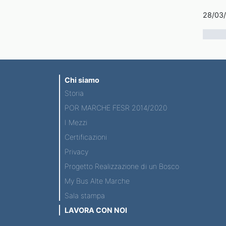
28/03
Chi siamo
Storia
POR MARCHE FESR 2014/2020
I Mezzi
Certificazioni
Privacy
Progetto Realizzazione di un Bosco
My Bus Alte Marche
Sala stampa
LAVORA CON NOI