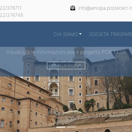
22/376711
info@amispa.postecert.it
22/376748
CHI SIAMO
SOCIETÀ TRASPAR
Visualizza le informazioni per il progetto POR FESR
VAI ALLA PAGINA