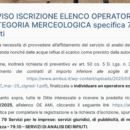
ISO ISCRIZIONE ELENCO OPERATOR
EGORIA MERCEOLOGICA specifica 79.10
ti
necessità di provvedere all’affidamento del servizio di analisi dei r
zienda nonché delle acque reflue di scarico come previsto dalla aut
ine, inoltrerà richiesta di preventivo
ex
art. 50 co. 5 D. Lgs. n. 
idamento dei contratti di importo inferiore alle soglie di
://www.amibus.it/wp-content/uploads/2025/03/Regolam
17_mar.-25_signed-1.pdf
), finalizzata a
individuare un operatore eco
anto sopra, tutte le Ditte interessate a ricevere la predetta ric
/2025
, all’elenco OE AMI, cliccando il seguente link
https://a
tica per completare la registrazione e la richiesta d’iscrizione, sp
.
79 Servizi per le imprese: servizi giuridici, di pubblicità, d
zza – 79.10 – SERVIZI DI ANALISI DEI RIFIUTI.