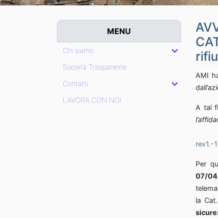
AVV
MENU
CAT
Chi siamo
rifiu
Società Trasparente
AMI ha 
Contatti
dall’a
LAVORA CON NOI
A tal f
l’aff
https
rev1.-
Per qu
07/04
telema
la Cat
sicure