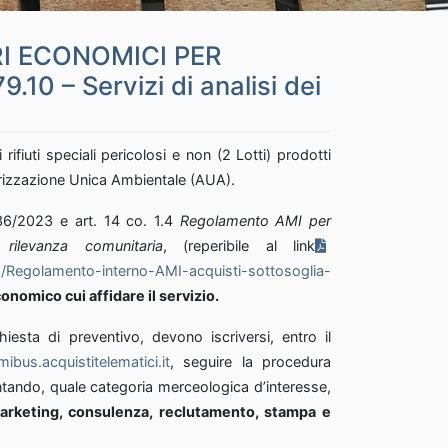
I ECONOMICI PER
 – Servizi di analisi dei
ifiuti speciali pericolosi e non (2 Lotti) prodotti
orizzazione Unica Ambientale (AUA).
36/2023 e art. 14 co. 1.4
Regolamento AMI per
 rilevanza comunitaria
, (reperibile al link
ento-interno-AMI-acquisti-sottosoglia-
nomico cui affidare il servizio.
hiesta di preventivo, devono iscriversi, entro il
mibus.acquistitelematici.it
, seguire la procedura
untando, quale categoria merceologica d’interesse,
i marketing, consulenza, reclutamento, stampa e