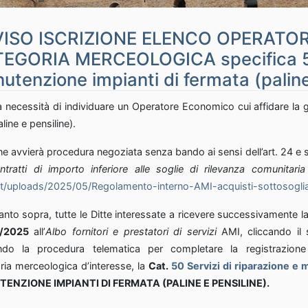
ISO ISCRIZIONE ELENCO OPERATOR
EGORIA MERCEOLOGICA specifica 50.
utenzione impianti di fermata (paline
 necessità di individuare un Operatore Economico cui affidare la 
line e pensiline).
ine avvierà procedura negoziata senza bando ai sensi dell’art. 24 e 
ntratti di importo inferiore alle soglie di rilevanza comunitari
t/uploads/2025/05/Regolamento-interno-AMI-acquisti-sottosoglia
nto sopra, tutte le Ditte interessate a ricevere successivamente la re
/2025
all’
Albo fornitori e prestatori di servizi
AMI, cliccando il
do la procedura telematica per completare la registrazione 
ria merceologica d’interesse, la
Cat.
50
Servizi di riparazione e
TENZIONE
IMPIANTI DI FERMATA (PALINE E PENSILINE).