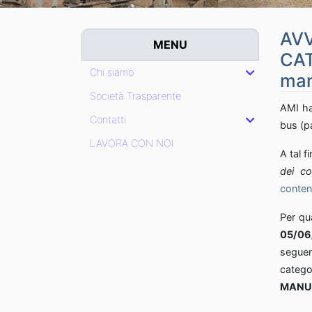
AVV
MENU
CAT
Chi siamo
man
Società Trasparente
AMI ha
Contatti
bus (pa
LAVORA CON NOI
A tal f
dei co
conten
Per qua
05/06
seguen
catego
MANU