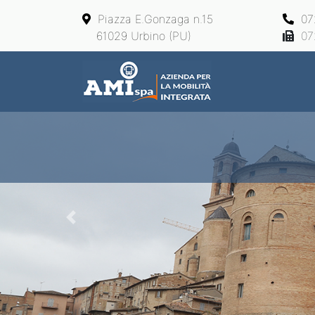
Piazza E.Gonzaga n.15
07
61029 Urbino (PU)
07
Main Navigation
Previous