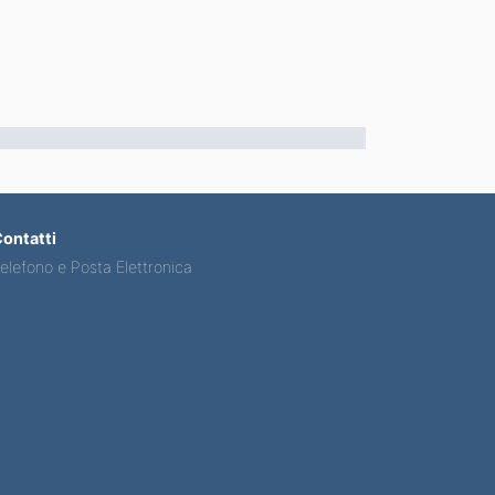
ontatti
elefono e Posta Elettronica