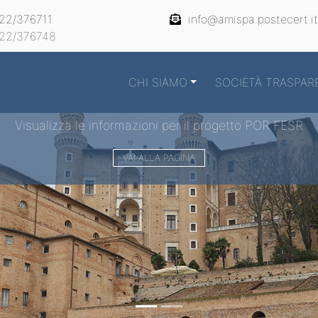
22/376711
info@amispa.postecert.it
22/376748
CHI SIAMO
SOCIETÀ TRASPAR
Visualizza le informazioni per il progetto POR FESR
VAI ALLA PAGINA