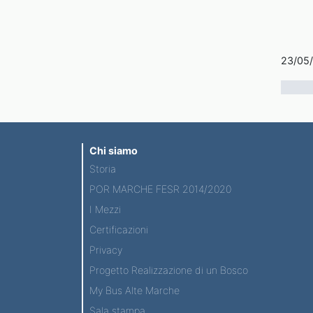
23/05
Chi siamo
Storia
POR MARCHE FESR 2014/2020
I Mezzi
Certificazioni
Privacy
Progetto Realizzazione di un Bosco
My Bus Alte Marche
Sala stampa