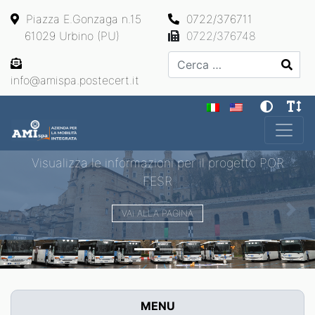
Piazza E.Gonzaga n.15
0722/376711
61029 Urbino (PU)
0722/376748
Cerca
info@amispa.postecert.it
Main Navigation
Visualizza le informazioni per il progetto POR
FESR
VAI ALLA PAGINA
Previous
Next
MENU