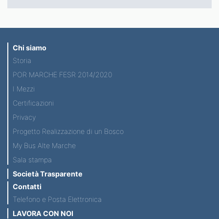
Chi siamo
Storia
POR MARCHE FESR 2014/2020
I Mezzi
Certificazioni
Privacy
Progetto Realizzazione di un Bosco
My Bus Alte Marche
Sala stampa
Società Trasparente
Contatti
Telefono e Posta Elettronica
LAVORA CON NOI