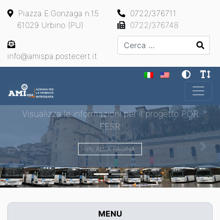
Piazza E.Gonzaga n.15
0722/376711
61029 Urbino (PU)
0722/376748
Cerca
info@amispa.postecert.it
Main Navigation
Visualizza le informazioni per il progetto POR
FESR
VAI ALLA PAGINA
Previous
Next
MENU