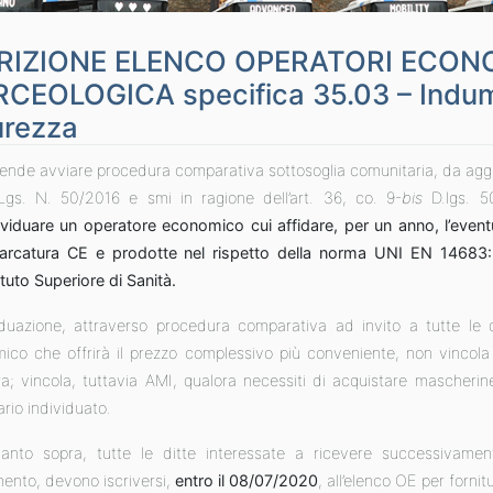
RIZIONE ELENCO OPERATORI ECON
CEOLOGICA specifica 35.03 – Indumen
urezza
ende avviare procedura comparativa sottosoglia comunitaria, da aggiud
Lgs. N. 50/2016 e smi in ragione dell’art. 36, co. 9-
bis
D.lgs. 5
ividuare un operatore economico cui affidare, per un anno, l’eventu
rcatura CE e prodotte nel rispetto della norma UNI EN 14683:2
tituto Superiore di Sanità.
viduazione, attraverso procedura comparativa ad invito a tutte le d
ico che offrirà il prezzo complessivo più conveniente, non vincol
ra; vincola, tuttavia AMI, qualora necessiti di acquistare mascherine
ario individuato.
anto sopra, tutte le ditte interessate a ricevere successivamen
mento, devono iscriversi,
entro il 08/07/2020
, all’elenco OE per forni