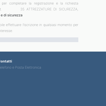
 per completare la registrazione e la richiesta
sse, la cat. 35 ATTREZZATURE DI SICUREZZA,
 e di sicurezza
le effettuare l’iscrizione in qualsiasi momento per
interesse.
ontatti
elefono e Posta Elettronica