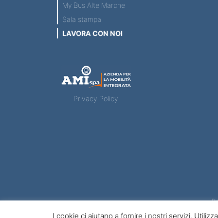
My Bus Alte Marche
Sala stampa
LAVORA CON NOI
Privacy Policy
Pi
PI7CF/CC
I cookie ci aiutano a fornire i nostri servizi. Utiliz