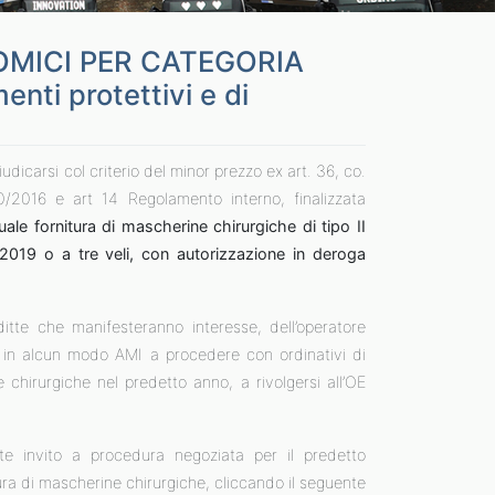
OMICI PER CATEGORIA
ti protettivi e di
icarsi col criterio del minor prezzo ex art. 36, co.
0/2016 e art 14 Regolamento interno, finalizzata
ale fornitura di mascherine chirurgiche di tipo II
019 o a tre veli, con autorizzazione in deroga
itte che manifesteranno interesse, dell’operatore
a in alcun modo AMI a procedere con ordinativi di
 chirurgiche nel predetto anno, a rivolgersi all’OE
te invito a procedura negoziata per il predetto
tura di mascherine chirurgiche, cliccando il seguente