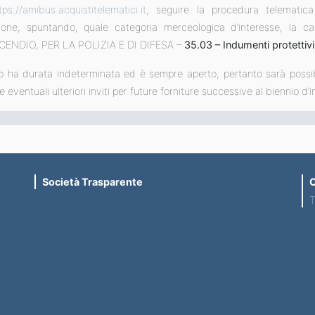
tps://amibus.acquistitelematici.it
, seguire la procedura telematica
rizione, spuntando, quale categoria merceologica d’intere
ENDIO, PER LA POLIZIA E DI DIFESA –
35.03 –
Indumenti protettivi
co ha durata indeterminata ed è sempre aperto, pertanto sarà possibi
e eventuali ulteriori inviti per future forniture successive al biennio d’
Società Trasparente
C
T