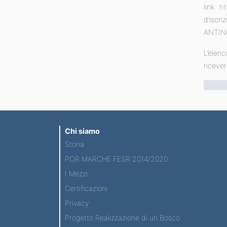
link
ht
d’isc
ANTINC
L’elen
ricever
Chi siamo
Storia
POR MARCHE FESR 2014/2020
I Mezzi
Certificazioni
Privacy
Progetto Realizzazione di un Bosco