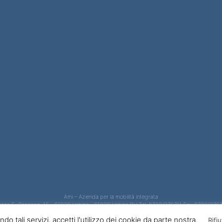
Ami – Azienda per la mobilità integrata
azza E. Gonzaga, 15 – 61029 Urbino - 61029 Urbino PU Tel. 0722/376711 Fax 0722/376
IAA 01482560412 REA 145267 - cap sociale 5.304.000 Copyright © 2014 - Tutti i diritti 
zando tali servizi, accetti l'utilizzo dei cookie da parte nostra.
Rifiu