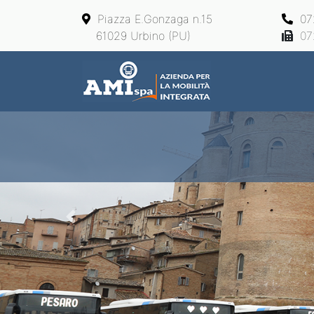
Piazza E.Gonzaga n.15
07
61029 Urbino (PU)
07
Main Navigation
Previous