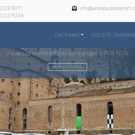
22/376711
info@amispa.postecert.it
22/376748
CHI SIAMO
SOCIETÀ TRASPAR
Visualizza le informazioni per il progetto POR FESR
VAI ALLA PAGINA