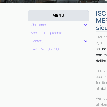
ISC
MENU
MER
Chi siamo
sic
Società Trasparente
AMI int
Contatti
2, D. 
ad
ind
LAVORA CON NOI
con ma
dell’Is
L’indi
econom
fornitu
affidat
Per qu
affida