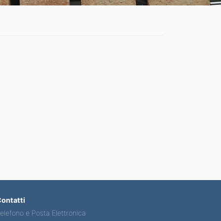
ontatti
elefono e Posta Elettronica