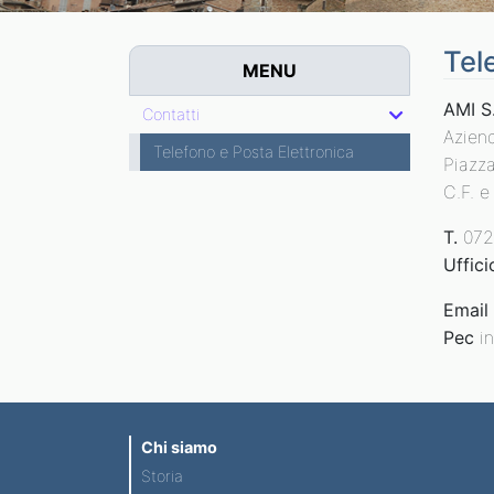
Tel
MENU
AMI S
Contatti
Aziend
Telefono e Posta Elettronica
Piazz
C.F. 
T.
072
Uffici
Email
Pec
in
Chi siamo
Storia