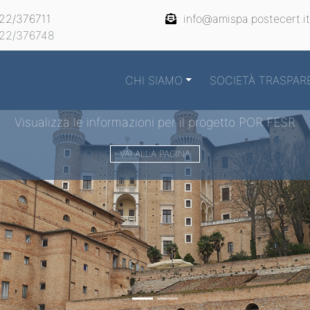
22/376711
info@amispa.postecert.it
22/376748
CHI SIAMO
SOCIETÀ TRASPAR
Visualizza le informazioni per il progetto POR FESR
VAI ALLA PAGINA