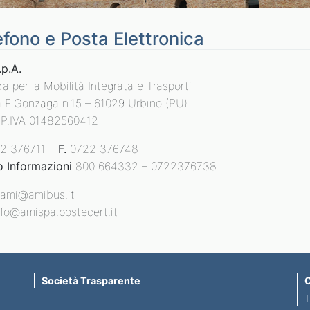
efono e Posta Elettronica
.p.A.
a per la Mobilità Integrata e Trasporti
a E.Gonzaga n.15 – 61029 Urbino (PU)
e P.IVA 01482560412
2 376711 –
F.
0722 376748
o Informazioni
800 664332 – 0722376738
ami@amibus.it
fo@amispa.postecert.it
Società Trasparente
C
T