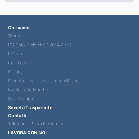
Chi siamo
Storia
POR MARCHE FESR 2014/2020
I Mezzi
Certificazioni
Privacy
Progetto Realizzazione di un Bosco
My Bus Alte Marche
Sala stampa
Società Trasparente
Contatti
Telefono e Posta Elettronica
LAVORA CON NOI