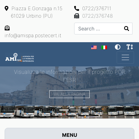
Piazza E.Gonzaga n.15
0722/376711
61029 Urbino (PU)
0722/376748
Search
info@amispa.postecert.it
Main Navigation
Visualizza le informazioni per il progetto POR
FESR
VAI ALLA PAGINA
Previous
Next
MENU