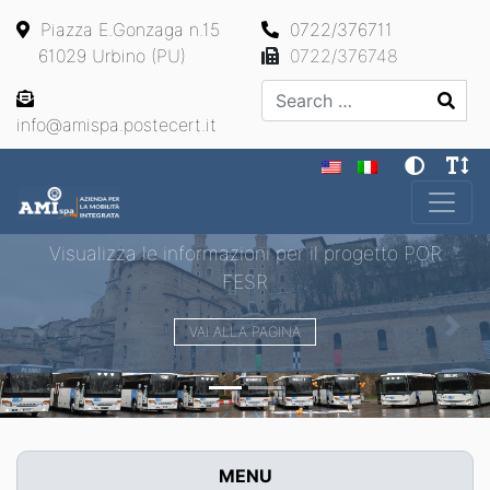
Piazza E.Gonzaga n.15
0722/376711
61029 Urbino (PU)
0722/376748
Search
info@amispa.postecert.it
Main Navigation
Visualizza le informazioni per il progetto POR
FESR
VAI ALLA PAGINA
Previous
Next
MENU