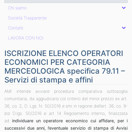
Chi siamo
Società Trasparente
Contatti
LAVORA CON NOI
ISCRIZIONE ELENCO OPERATORI
ECONOMICI PER CATEGORIA
MERCEOLOGICA specifica 79.11 –
Servizi di stampa e affini
AMI intende avviare procedura comparativa sottosoglia
comunitaria, da aggiudicarsi col criterio del minor prezzo ex art.
36, co. 2, D. Lgs. N. 50/2016 e smi in ragione dell’art. 36, co. 9-
bis
D.lgs. 50/2016 e art 14 Regolamento interno, finalizzata
ad
individuare un operatore economico cui affidare, per i
successivi due anni, l’eventuale servizio di stampa di Avvisi