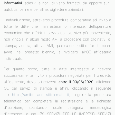
informativi
, adesivi e non, di vario formato, da apporre sugli
autobus, paline e pensiline, biglietterie aziendali.
L’individuazione, attraverso procedura comparativa ad invito a
tutte le ditte che manifesteranno interesse, dell’operatore
economico che offrirà il prezzo complessivo più conveniente,
non vincola in alcun modo AMI a procedere con ordinativi di
stampa; vincola, tuttavia AMI, qualora necessiti di far stampare
avvisi nel predetto biennio, a rivolgersi all’OE affidatario
individuato.
Per quanto sopra, tutte le ditte interessate a ricevere
successivamente invito a procedura negoziata per il predetto
affidamento, devono iscriversi,
entro il 03/06/2020
, all’elenco
OE per servizi di stampa e affini, cliccando il seguente
link
https://amibus.acquistitelematici.it
, seguire la procedura
telematica per completare la registrazione e la richiesta
d’iscrizione, spuntando, quale categoria merceologica
d’interesse, la cat. 79 SERVIZI PER LE IMPRESE: SERVIZI