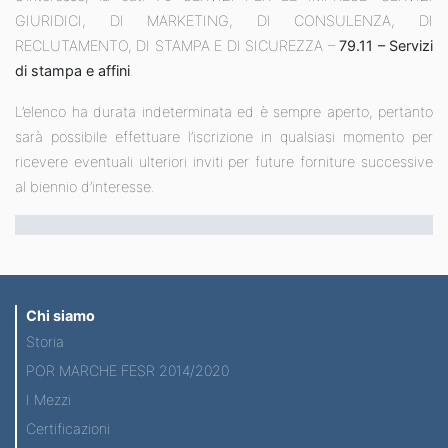
GIURIDICI, DI MARKETING, DI CONSULENZA, DI
RECLUTAMENTO, DI STAMPA E DI SICUREZZA –
79.11 – Servizi
di stampa e affini
.
L’elenco ha durata indeterminata ed è sempre aperto, pertanto
sarà possibile effettuare l’iscrizione in qualsiasi momento per
ricevere eventuali ulteriori inviti per future forniture successive
al biennio d’interesse.
Chi siamo
Storia
POR MARCHE FESR 2014/2020
I Mezzi
Certificazioni