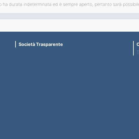
o ha durata indeterminata ed è sempre aperto, pertanto sarà possibile 
Società Trasparente
C
T