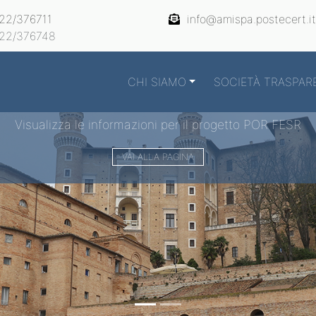
22/376711
info@amispa.postecert.it
22/376748
CHI SIAMO
SOCIETÀ TRASPAR
Visualizza le informazioni per il progetto POR FESR
VAI ALLA PAGINA