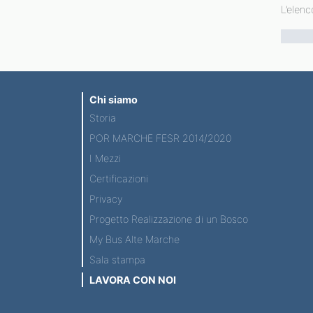
L’elenc
Chi siamo
Storia
POR MARCHE FESR 2014/2020
I Mezzi
Certificazioni
Privacy
Progetto Realizzazione di un Bosco
My Bus Alte Marche
Sala stampa
LAVORA CON NOI