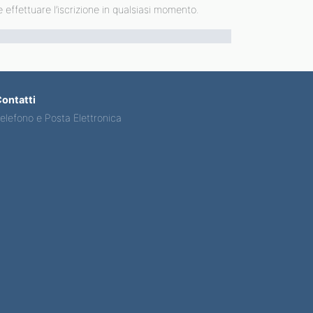
effettuare l’iscrizione in qualsiasi momento.
ontatti
elefono e Posta Elettronica