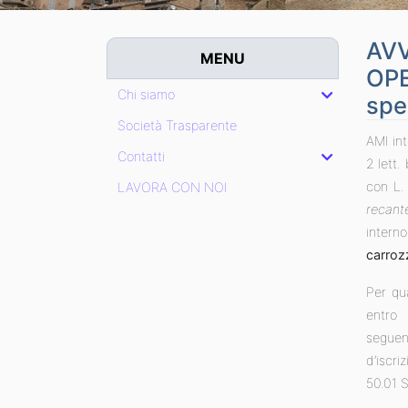
AVV
MENU
OP
Chi siamo
spe
Società Trasparente
AMI int
Contatti
2 lett.
con L.
LAVORA CON NOI
recante
intern
carroz
Per qu
entro
seguent
d’iscr
50.01 S