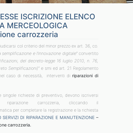
RESSE ISCRIZIONE ELENCO
IA MERCEOLOGICA
zione carrozzeria
icarsi col criterio del minor prezzo ex art. 36, co.
a semplificazione e l’innovazione digitale
” convertito
icazioni, del decreto-legge 16 luglio 2010, n. 76,
reto Semplificazioni)
” e smi ed art. 21 Regolamento
nel caso di necessità, interventi di
riparazioni di
 singole richieste di preventivo, devono iscriversi
parazione carrozzeria, cliccando il
matica per completare la registrazione e la richiesta
0 SERVIZI DI RIPARAZIONE E MANUTENZIONE
–
one carrozzeria.