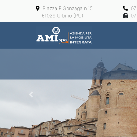
Piazza E.Gonzaga n.15
07
61029 Urbino (PU)
07
Main Navigation
Previous