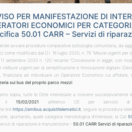
ISO PER MANIFESTAZIONE DI INTE
ERATORI ECONOMICI PER CATEGOR
cifica 50.01 CARR – Servizi di ripara
ende avviare procedure comparative sottosoglia comunitaria, da aggiud
 b) come modificato dal D.l. 16 luglio 2020, n. 76 “
Misure urgenti per l
 11 settembre 2020 n. 120 recante “
Conversione in legge, con modif
 «Misure urgenti per la semplificazione e l’innovazione digitali» (Dec
o, finalizzata ad individuare un Operatore Economico cui affidare, 
zeria sui bus del proprio parco mezzi
.
anto sopra, tutte le Ditte interessate a ricevere successivamente le
 il
15/02/2021
all’elenco OE per servizio di ri
e link
https://amibus.acquistitelematici.it
, seguire la procedura tele
izione, spuntando, quale categoria merceologica d’interesse, la Cat
5
ervizi di riparazione e manutenzione –
50.01 CARR Servizi di riparazi