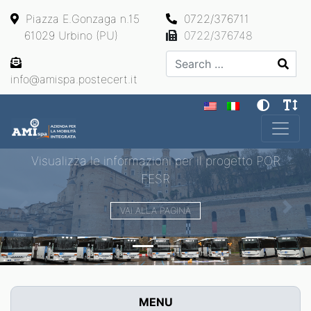
Piazza E.Gonzaga n.15
0722/376711
61029 Urbino (PU)
0722/376748
Search
info@amispa.postecert.it
Main Navigation
Visualizza le informazioni per il progetto POR
FESR
VAI ALLA PAGINA
Previous
Next
MENU