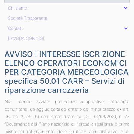
Chi siamo
Società Trasparente
Contatti
LAVORA CON NOI
AVVISO I INTERESSE ISCRIZIONE
ELENCO OPERATORI ECONOMICI
PER CATEGORIA MERCEOLOGICA
specifica 50.01 CARR – Servizi di
riparazione carrozzeria
AMI intende avviare procedure comparative sottosoglia
comunitaria, da aggiudicarsi col criterio del minor prezzo ex art.
36, co. 2 lett. b) come modificato dal D.L. 01/06/2021, n. 77
“Governance del Piano nazionale di ripresa e resilienza e prime
misure di rafforzamento delle strutture amministrative e di