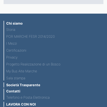
Chi siamo
Storia
POR MARCHE FESR 2014/2020
I Mezzi
Certificazioni
Privacy
Progetto Realizzazione di un Bosco
My Bus Alte Marche
Sala stampa
Società Trasparente
Contatti
Telefono e Posta Elettronica
LAVORA CON NOI