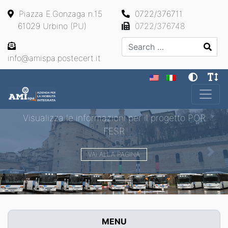
Piazza E.Gonzaga n.15
0722/376711
61029 Urbino (PU)
0722/376748
Search
info@amispa.postecert.it
Main Navigation
Visualizza le informazioni per il progetto POR
FESR
VAI ALLA PAGINA
Previous
Next
MENU