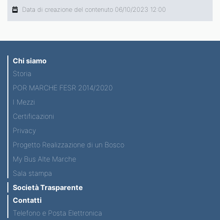
Data di creazione del contenuto 06/10/2023 12:00
Chi siamo
Storia
POR MARCHE FESR 2014/2020
I Mezzi
Certificazioni
Privacy
Progetto Realizzazione di un Bosco
My Bus Alte Marche
Sala stampa
Società Trasparente
Contatti
Telefono e Posta Elettronica