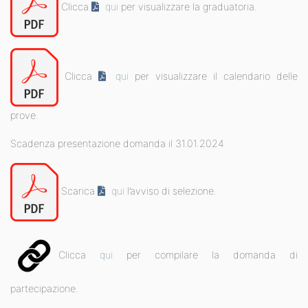
Clicca
qui
per visualizzare la graduatoria.
Clicca
qui
per visualizzare il calendario delle
prove.
Scadenza presentazione domanda il 31.01.2024
Scarica
qui
l’avviso di selezione.
Clicca
qui
per compilare la domanda di
partecipazione.