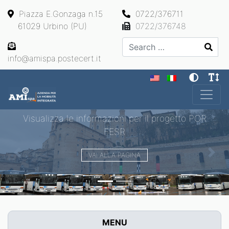
Piazza E.Gonzaga n.15
0722/376711
61029 Urbino (PU)
0722/376748
Search
info@amispa.postecert.it
Main Navigation
Visualizza le informazioni per il progetto POR
FESR
VAI ALLA PAGINA
Previous
Next
MENU