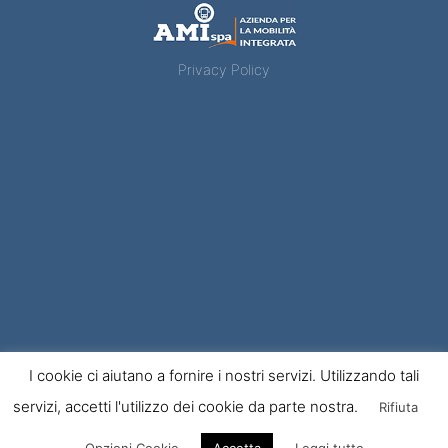
Privacy Policy
Ami – Azienda per la mobilità integrata
I cookie ci aiutano a fornire i nostri servizi. Utilizzando tali
Piazza E. Gonzaga, 15 – 61029 Urbino - 61029 Urbino PU Tel. 0722/376711 Fax
0722/376748
servizi, accetti l'utilizzo dei cookie da parte nostra.
Rifiuta
PI7CF/CCIAA 01482560412 REA 145267 - cap sociale 5.304.000 Copyright ©
2014 - Tutti i diritti riservati