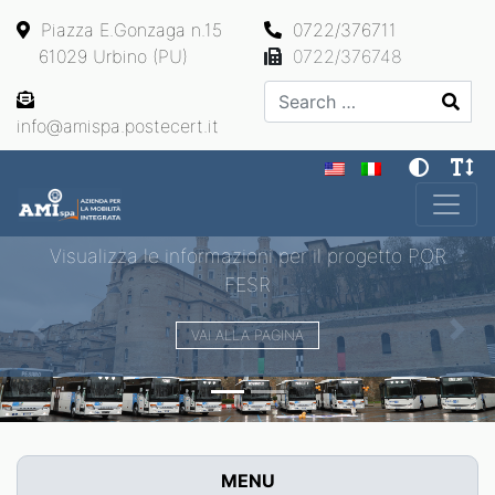
Piazza E.Gonzaga n.15
0722/376711
61029 Urbino (PU)
0722/376748
Search
info@amispa.postecert.it
Main Navigation
Visualizza le informazioni per il progetto POR
FESR
VAI ALLA PAGINA
Previous
Next
MENU