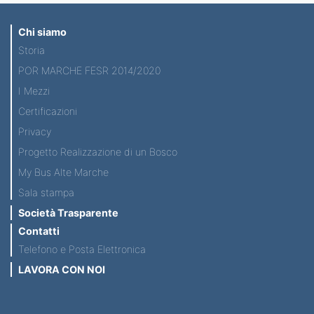
Chi siamo
Storia
POR MARCHE FESR 2014/2020
I Mezzi
Certificazioni
Privacy
Progetto Realizzazione di un Bosco
My Bus Alte Marche
Sala stampa
Società Trasparente
Contatti
Telefono e Posta Elettronica
LAVORA CON NOI