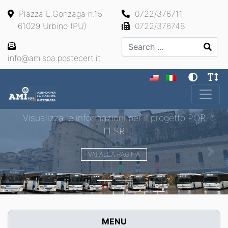
Piazza E.Gonzaga n.15
0722/376711
61029 Urbino (PU)
0722/376748
Search
info@amispa.postecert.it
Main Navigation
Visualizza le informazioni per il progetto POR
FESR
VAI ALLA PAGINA
Previous
Next
MENU