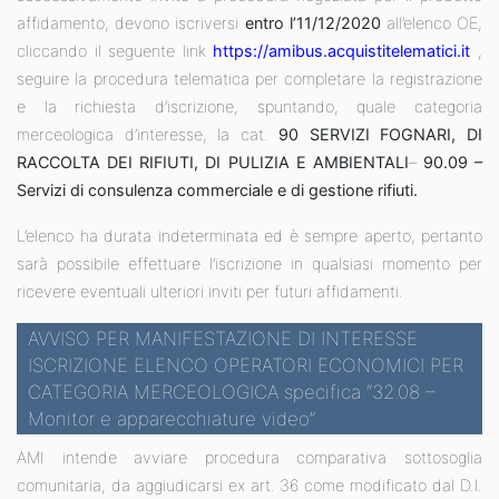
affidamento, devono iscriversi
entro l’11/12/2020
all’elenco OE,
cliccando il seguente link
https://amibus.acquistitelematici.it
,
seguire la procedura telematica per completare la registrazione
e la richiesta d’iscrizione, spuntando, quale categoria
merceologica d’interesse, la cat.
90 SERVIZI FOGNARI, DI
RACCOLTA DEI RIFIUTI, DI PULIZIA E AMBIENTALI
–
90.09 –
Servizi di consulenza commerciale e di gestione rifiuti.
L’elenco ha durata indeterminata ed è sempre aperto, pertanto
sarà possibile effettuare l’iscrizione in qualsiasi momento per
ricevere eventuali ulteriori inviti per futuri affidamenti.
AVVISO PER MANIFESTAZIONE DI INTERESSE
ISCRIZIONE ELENCO OPERATORI ECONOMICI PER
CATEGORIA MERCEOLOGICA specifica “32.08 –
Monitor e apparecchiature video”
AMI intende avviare procedura comparativa sottosoglia
comunitaria, da aggiudicarsi ex art. 36 come modificato dal D.l.