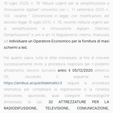
16 luglio 2020, n. 76 “
Misure urgenti per la semplificazione e
l’innovazione digitale
” convertito con L. 11 settembre 2020 n.
120 recante “
Conversione in legge, con modificazioni, del
decreto-legge 16 luglio 2010, n. 76, recante «Misure urgenti per
la semplificazione e l’innovazione digitali» (Decreto
Semplificazioni)”
e smi e art 14 Regolamento interno, finalizzata
ad
individuare un Operatore Economico per la fornitura di maxi
schermi a led.
Per quanto sopra, tutte le ditte interessate, al fine di ricevere
successivamente invito a procedura negoziata per il predetto
affidamento, devono iscriversi
entro il 05/12/2020
all’elenco
OE, cliccando il seguente link
https://amibus.acquistitelematici.it
seguire la procedura
telematica per completare la registrazione e la richiesta
d’iscrizione, spuntando, quali categorie merceologiche
d’interesse, la cat.
32 ATTREZZATURE PER LA
RADIODIFUSSIONE, TELEVISIONE, COMUNICAZIONE,