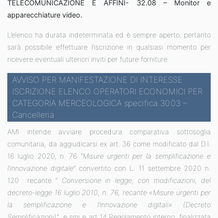
TELECOMUNICAZIONE E AFFINI- 32.08 – Monitor e
apparecchiature video.
L’elenco ha durata indeterminata ed è sempre aperto, pertanto
sarà possibile effettuare l’iscrizione in qualsiasi momento per
ricevere eventuali ulteriori inviti per future forniture.
AVVISO PER MANIFESTAZIONE DI INTERESSE
ISCRIZIONE ELENCO OPERATORI ECONOMICI PER
CATEGORIA MERCEOLOGICA specifica 30.03 –
Cancelleria
AMI intende avviare procedura comparativa sottosoglia
comunitaria, da aggiudicarsi ex art. 36 come modificato dal D.l.
16 luglio 2020, n. 76 “
Misure urgenti per la semplificazione e
l’innovazione digitale
” convertito con L. 11 settembre 2020 n.
120 recante “
Conversione in legge, con modificazioni, del
decreto-legge 16 luglio 2010, n. 76, recante «Misure urgenti per
la semplificazione e l’innovazione digitali» (Decreto
Semplificazioni)”
e smi e art 14 Regolamento interno, finalizzata