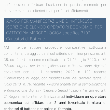
sarà possibile effettuare l’iscrizione in qualsiasi momento per
ricevere eventuali ulteriori inviti per futuri affidamenti.
AVVISO PER MANIFESTAZIONE DI INTERESSE
ISCRIZIONE ELENCO OPERATORI ECONOMICI PER
CATEGORIA MERCEOLOGICA specifica 31.03 –
Caricatori di Batterie
AMI intende avviare procedure comparative sottosoglia
comunitaria, da aggiudicarsi col criterio del minor prezzo ex art.
36, co. 2 lett. b) come modificato dal D.l. 16 luglio 2020, n. 76
“
Misure urgenti per la semplificazione e l’innovazione digitale
”
convertito con L. 11 settembre 2020 n. 120 recante
“
Conversione in legge, con modificazioni, del decreto-legge 16
luglio 2010, n. 76, recante «Misure urgenti per la semplificazione
e l’innovazione digitali» (Decreto Semplificazioni)
” e smi ed art.
21 Regolamento interno, finalizzata ad
individuare un operatore
economico cui affidare per 2 anni l’eventuale fornitura di
caricatori di batterie per paline di fermata.