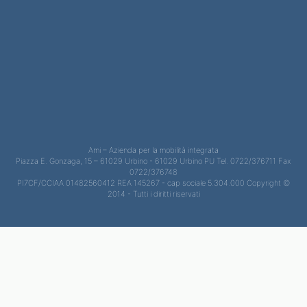
Ami – Azienda per la mobilità integrata
Piazza E. Gonzaga, 15 – 61029 Urbino - 61029 Urbino PU Tel. 0722/376711 Fax
0722/376748
PI7CF/CCIAA 01482560412 REA 145267 - cap sociale 5.304.000 Copyright ©
2014 - Tutti i diritti riservati