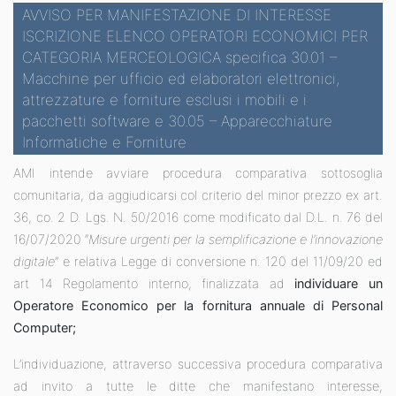
AVVISO PER MANIFESTAZIONE DI INTERESSE
ISCRIZIONE ELENCO OPERATORI ECONOMICI PER
CATEGORIA MERCEOLOGICA specifica 30.01 –
Macchine per ufficio ed elaboratori elettronici,
attrezzature e forniture esclusi i mobili e i
pacchetti software e 30.05 – Apparecchiature
Informatiche e Forniture
AMI intende avviare procedura comparativa sottosoglia
comunitaria, da aggiudicarsi col criterio del minor prezzo ex art.
36, co. 2 D. Lgs. N. 50/2016 come modificato dal D.L. n. 76 del
16/07/2020 “
Misure urgenti per la semplificazione e l’innovazione
digitale
” e relativa Legge di conversione n. 120 del 11/09/20 ed
art 14 Regolamento interno, finalizzata ad
individuare un
Operatore Economico per la fornitura annuale di Personal
Computer;
L’individuazione, attraverso successiva procedura comparativa
ad invito a tutte le ditte che manifestano interesse,