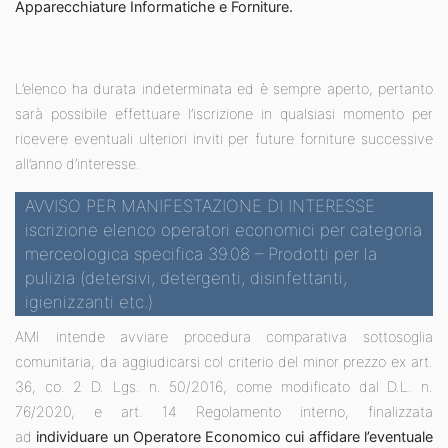
Apparecchiature Informatiche e Forniture
.
L’elenco ha durata indeterminata ed è sempre aperto, pertanto
sarà possibile effettuare l’iscrizione in qualsiasi momento per
ricevere eventuali ulteriori inviti per future forniture successive
all’anno d’interesse.
AVVISO PER MANIFESTAZIONE DI INTERESSE
iscrizione elenco operatori economici per categoria
merceologica specifica 39.08 – Prodotti per la
pulizia (detersivi, detergenti, disinfettanti,
igienizzanti etc.)
AMI intende avviare procedura comparativa sottosoglia
comunitaria, da aggiudicarsi col criterio del minor prezzo ex art.
36, co. 2 D. Lgs. n. 50/2016, come modificato dal D.L. n.
76/2020, e art. 14 Regolamento interno, finalizzata
ad
individuare un Operatore Economico cui affidare l’eventuale