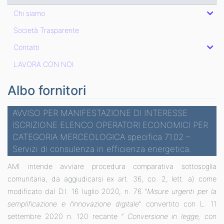
Chi siamo
Società Trasparente
Contatti
LAVORA CON NOI
Albo fornitori
AVVISO PER MANIFESTAZIONE DI INTERESSE
ISCRIZIONE ELENCO OPERATORI ECONOMICI PER
CATEGORIA MERCEOLOGICA specifica 71.02 –
Servizi di consulenza in efficienza energetica.
AMI intende avviare procedura comparativa sottosoglia
comunitaria, da aggiudicarsi ex art. 36, co. 2, lett. a) come
modificato dal D.l. 16 luglio 2020, n. 76 “
Misure urgenti per la
semplificazione e l’innovazione digitale
” convertito con L. 11
settembre 2020 n. 120 recante “
Conversione in legge, con