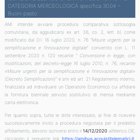
CATEGORIA MERCEOLOGICA specifica 30.04 –
Buoni pasto
AMI intende avviare procedura comparativa sottosoglia
comunitaria, da aggiudicarsi ex art. 36, co. 2, lett. b) come
modificato dal D.l. 16 luglio 2020, n. 76 “
Misure urgenti per la
semplificazione e l’innovazione digitale
” convertito con L. 11
settembre 2020 n. 120 recante “
Conversione in legge, con
modificazioni, del decreto-legge 16 luglio 2010, n. 76, recante
«Misure urgenti per la semplificazione e l’innovazione digitali»
(Decreto Semplificazioni)
” e smi ed art. 21 Regolamento interno,
finalizzata ad individuare un Operatore Economico cui affidare
la fornitura biennale servizio sostitutivo di mensa mediante
carta elettronica.
Per quanto sopra, tutte le ditte interessate, al fine di ricevere
successivamente invito a procedura negoziata per il predetto
affidamento, devono iscriversi entro il
14/12/2020
all’elenco OE,
cliccando il seguente link
https://amibus.acquistitelematici.it
,