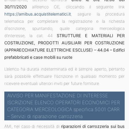
30/11/2020
all’elenco OE, cliccando il seguente link
https
://amibus.acquistitelematici.it
, seguire la procedura
telematica per completare la registrazione e la richiesta
d’iscrizione, spuntando, quale categoria merceologica
d’interesse, la cat. 44
STRUTTURE E MATERIALI PER
COSTRUZIONE, PRODOTTI AUSILIARI PER COSTRUZIONE
(APPARECCHIATURE ELETTRICHE ESCLUSE) –
44.04 – Edifici
prefabbricati e case mobili su ruote
L’elenco ha durata indeterminata ed è sempre aperto, pertanto
sarà possibile effettuare l’iscrizione in qualsiasi momento per
ricevere eventuali ulteriori inviti per future forniture.
AVVISO PER MANIFESTAZIONE DI INTERESSE
ISCRIZIONE ELENCO OPERATORI ECONOMICI PER
CATEGORIA MERCEOLOGICA specifica 50.01 CARR
– Servizi di riparazione carrozzeria
AMI, nel caso di necessità di
riparazioni di carrozzeria sui bus