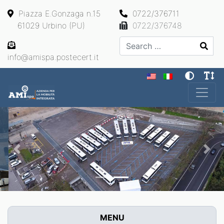
Piazza E.Gonzaga n.15
0722/376711
61029 Urbino (PU)
0722/376748
Search
info@amispa.postecert.it
Main Navigation
Previous
Next
MENU