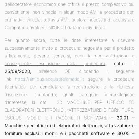
dell’operatore economico che offrirà il prezzo complessivo più
conveniente, non vincola in alcun modo AMI a procedere con
ordinativi; vincola, tuttavia AMI, qualora necessiti di acquistare
Computer a rivolgersi all’OE affidatario individuato.
Per quanto sopra, tutte le ditte interessate a ricevere
successivamente invito a procedura negoziata per il predetto
affidamento, devono iscriversi,
pena la non validazione e
conseguente esclusione dalla procedura
,
entro il
25/09/2020,
all’elenco OE, cliccando il seguente
link
https://amibus.acquistitelematici.it
seguire la procedura
telematica per completare la registrazione e la richiesta
d’iscrizione, spuntando, quali categorie merceologiche
d’interesse, la cat. 30 MACCHINE PER UFFICIO ED
ELABORATORI ELETTRONICI, ATTREZZATURE E FORNITURE,
ESCLUSI MOBILI E I PACCHETTI SOFTWARE
– 30.01 –
Macchine per ufficio ed elaboratori elettronici, attrezzature e
forniture esclusi i mobili e i pacchetti software e 30.05 –