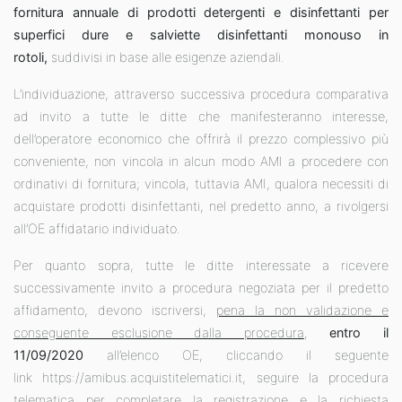
fornitura annuale di prodotti detergenti e disinfettanti per
superfici dure e salviette disinfettanti monouso in
rotoli,
suddivisi in base alle esigenze aziendali.
L’individuazione, attraverso successiva procedura comparativa
ad invito a tutte le ditte che manifesteranno interesse,
dell’operatore economico che offrirà il prezzo complessivo più
conveniente, non vincola in alcun modo AMI a procedere con
ordinativi di fornitura; vincola, tuttavia AMI, qualora necessiti di
acquistare prodotti disinfettanti, nel predetto anno, a rivolgersi
all’OE affidatario individuato.
Per quanto sopra, tutte le ditte interessate a ricevere
successivamente invito a procedura negoziata per il predetto
affidamento, devono iscriversi,
pena la non validazione e
conseguente esclusione dalla procedura
,
entro il
11/09/2020
all’elenco OE, cliccando il seguente
link https://amibus.acquistitelematici.it, seguire la procedura
telematica per completare la registrazione e la richiesta