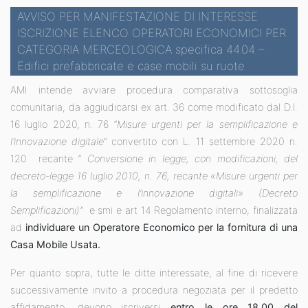
AVVISO PER MANIFESTAZIONE DI INTERESSE
ISCRIZIONE ELENCO OPERATORI ECONOMICI PER
CATEGORIA MERCEOLOGICA specifica 44.04 –
Edifici prefabbricate e case mobili su ruote
AMI intende avviare procedura comparativa sottosoglia
comunitaria, da aggiudicarsi ex art. 36 come modificato dal D.l.
16 luglio 2020, n. 76 “
Misure urgenti per la semplificazione e
l’innovazione digitale
” convertito con L. 11 settembre 2020 n.
120 recante “
Conversione in legge, con modificazioni, del
decreto-legge 16 luglio 2010, n. 76, recante «Misure urgenti per
la semplificazione e l’innovazione digitali» (Decreto
Semplificazioni)”
e smi e art 14 Regolamento interno, finalizzata
ad
individuare un Operatore Economico per la fornitura di una
Casa Mobile Usata.
Per quanto sopra, tutte le ditte interessate, al fine di ricevere
successivamente invito a procedura negoziata per il predetto
affidamento, devono iscriversi
entro le ore 18.00 del