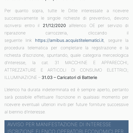
Per quanto sopra, tutte le Ditte interessate a ricevere
successivamente le singole richieste di preventivo, devono
iscriversi entro il
21/12/2020
all’elenco OE per servizio di
riparazione carrozzeria, cliccando il
seguente link
https://amibus.acquistitelematici.it
, seguire la
procedura telematica per completare la registrazione e la
richiesta d’iscrizione, spuntando, quale categoria merceologica
d’interesse, la cat. 31 MACCHINE E APPARECCHI,
ATTREZZATURE E ARTICOLI DI CONSUMO ELETTRICI;
ILLUMINAZIONE –
31.03 – Caricatori di Batterie
.
L’elenco ha durata indeterminata ed è sempre aperto, pertanto
sarà possibile effettuare l’iscrizione in qualsiasi momento per
ricevere eventuali ulteriori inviti per future forniture successive
al biennio d’interesse.
AVVISO PER MANIFESTAZIONE DI INTERESSE
ISCRIZIONE ELENCO OPERATORI ECONOMICI PER