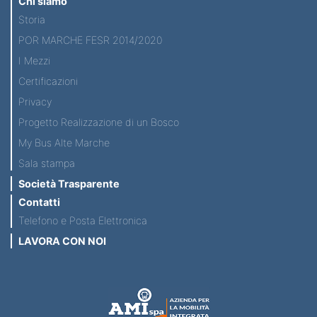
Chi siamo
Storia
POR MARCHE FESR 2014/2020
I Mezzi
Certificazioni
Privacy
Progetto Realizzazione di un Bosco
My Bus Alte Marche
Sala stampa
Società Trasparente
Contatti
Telefono e Posta Elettronica
LAVORA CON NOI