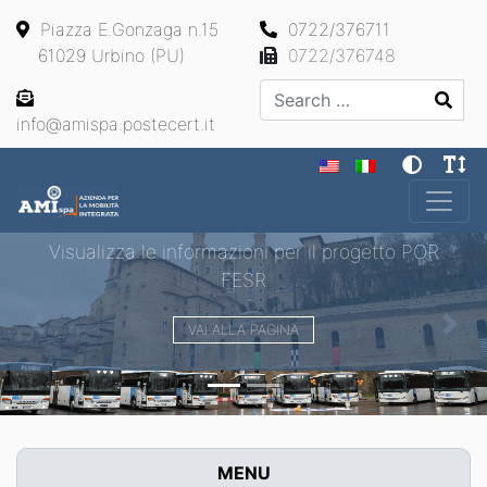
Piazza E.Gonzaga n.15
0722/376711
61029 Urbino (PU)
0722/376748
Search
info@amispa.postecert.it
Main Navigation
Visualizza le informazioni per il progetto POR
FESR
VAI ALLA PAGINA
Previous
Next
MENU