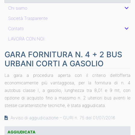
Chi siamo
Società Trasparente
Contatti
LAVORA CON NOI
GARA FORNITURA N. 4 + 2 BUS
URBANI CORTI A GASOLIO
La gara a procedura aperta con il criterio dell’offerta
economicamente più vantaggiosa, per la fornitura di n. 4
autobus classe I, a gasolio, lunghezza tra 8,01 e 9 mt, con
opzione di acquisto fino a massimo n. 2 ulteriori bus aventi le
stesse caratteristiche tecniche, è stata aggiudicata.
Avviso di aggiudicazione – GURI n. 75 del 01/07/2016
AGGIUDICATA